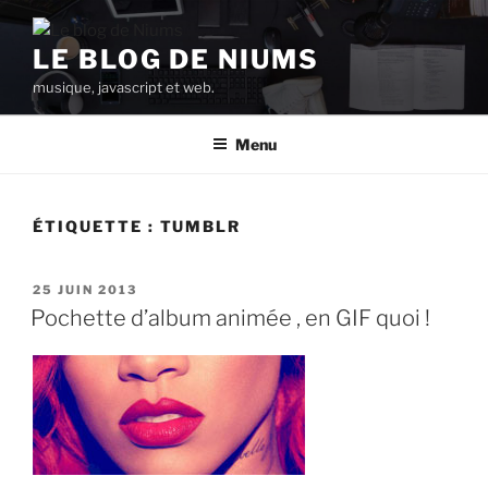
Aller
au
LE BLOG DE NIUMS
contenu
musique, javascript et web.
principal
Menu
ÉTIQUETTE :
TUMBLR
PUBLIÉ
25 JUIN 2013
LE
Pochette d’album animée , en GIF quoi !