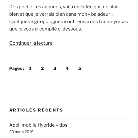
Des pochettes animées, voila une idée qui me plait
bien et que je verrais bien dans mon « baladeur ».
Quelques « gifopologues » ont réussi des trucs sympas
que je vous ai compilé ci dessous.
de
Continuer la lecture
« Pochette
d’album
animée
Pages :
1
2
3
4
5
,
en
GIF
quoi
! »
ARTICLES RÉCENTS
Appli mobile Hybride – tips
20 mars 2019