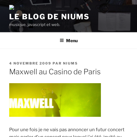
Aller
au
LE BLOG DE NIUMS
contenu
musique, javascript et web.
principal
Menu
PUBLIÉ
4 NOVEMBRE 2009
PAR
NIUMS
LE
Maxwell au Casino de Paris
Pour une fois je ne vais pas annoncer un futur concert
mais parler d’un concert pour lequel j’ai été invité au