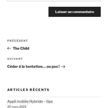
Navigation
Article
PRÉCÉDENT
de
précédent
The Child
l’article
Article
SUIVANT
suivant
Céder à la tentation… ou pas !
ARTICLES RÉCENTS
Appli mobile Hybride – tips
20 mars 2019